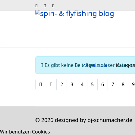
Information
Es gibt keine Beiträge in dieser Kateg
AKTUELLES
MEERFO
2
3
4
5
6
7
8
9
© 2026 designed by bj-schumacher.de
Wir benutzen Cookies